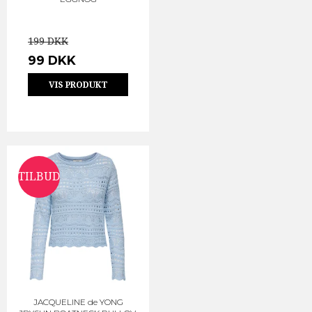
199 DKK
99 DKK
VIS PRODUKT
TILBUD
JACQUELINE de YONG