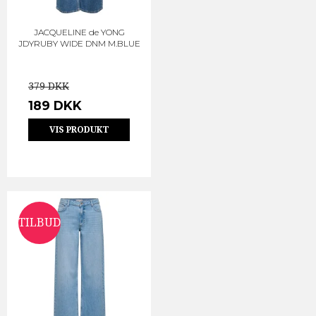
JACQUELINE de YONG
JDYRUBY WIDE DNM M.BLUE
379 DKK
189 DKK
VIS PRODUKT
TILBUD