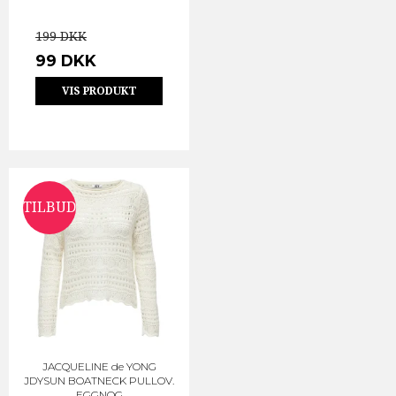
199 DKK
99 DKK
VIS PRODUKT
TILBUD
JACQUELINE de YONG
JDYSUN BOATNECK PULLOV.
EGGNOG