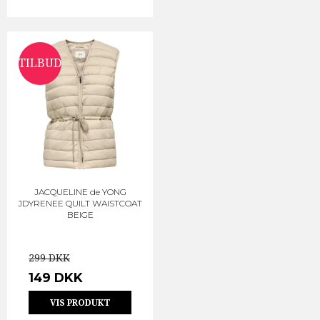
TILBUD
JACQUELINE de YONG
JDYRENEE QUILT WAISTCOAT
BEIGE
299 DKK
149 DKK
VIS PRODUKT