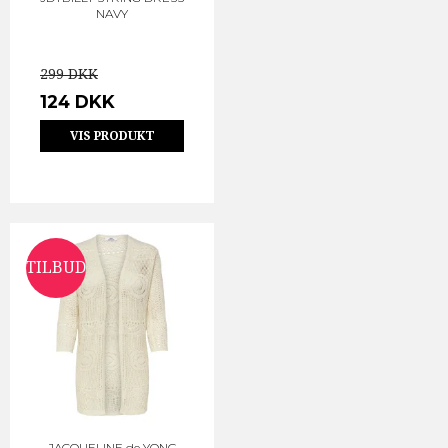
NAVY
299 DKK
124 DKK
VIS PRODUKT
TILBUD
JACQUELINE de YONG