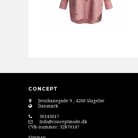
CONCEPT
Jernbanegade 9
,
4200 Slagelse
Danmark
30143017
Info@conceptmode.dk
CVR-nummer
:
32870147
Sitemap