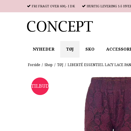
FRI FRAGT
OVER 600,- I DK
HURTIG LEVERING
1-5 HVE
NYHEDER
TØJ
SKO
ACCESSOR
Forside
/
Shop
/
TØJ
/
LIBERTÉ ESSENTIEL LACY LACE PA
TILBUD