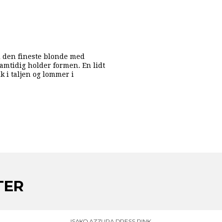
 i den fineste blonde med
samtidig holder formen. En lidt
k i taljen og lommer i
TER
ISAKO AZZURA DRESS PINK