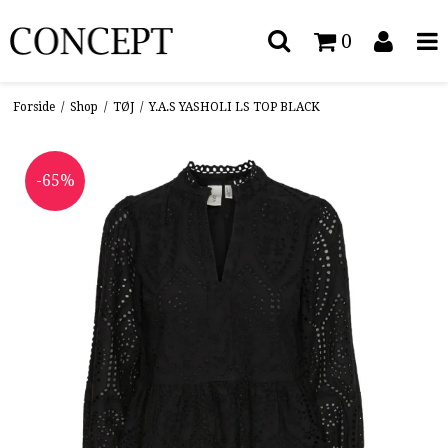
0
Forside
/
Shop
/
TØJ
/
Y.A.S YASHOLI LS TOP BLACK
-65%